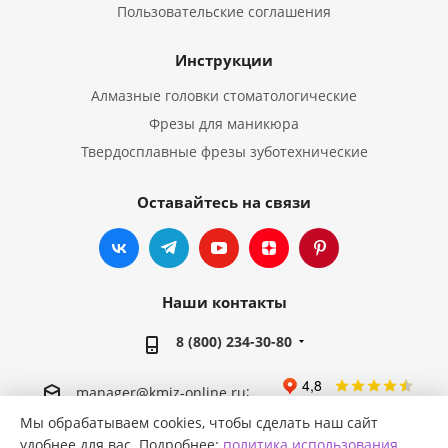
Пользовательские соглашения
Инструкции
Алмазные головки стоматологические
Фрезы для маникюра
Твердосплавные фрезы зуботехнические
Оставайтесь на связи
Наши контакты
8 (800) 234-30-80
;
manager@kmiz-online.ru
;
info@kmiz-online.ru
Мы обрабатываем cookies, чтобы сделать наш сайт
удобнее для вас. Подробнее:
политика использования