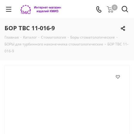
0
БОР ТВС 11-016-9
Главная
-
Каталог
-
Стоматология
-
Боры стоматологические
-
БОРЫ для турбинного наконечника стоматологические
-
БОР ТВС 11-
016-9