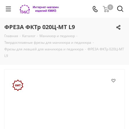
0
ФРЕЗА ФКТр 020Ц-МТ L9
Главная
-
Каталог
-
Маникюр и педикюр
-
Твердосплавные фрезы для маникюра и педикюра
-
Фрезы для левшей для маникюра и педикюра
-
ФРЕЗА ФКТр 020Ц-МТ
L9